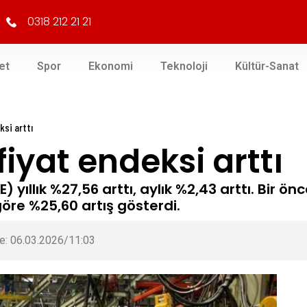
0318 212 21 21
et
Spor
Ekonomi
Teknoloji
Kültür-Sanat
ksi arttı
 fiyat endeksi arttı
E) yıllık %27,56 arttı, aylık %2,43 arttı. Bir ö
göre %25,60 artış gösterdi.
e: 06.03.2026/11:03