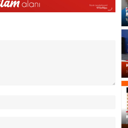
K
4
K
3
K
3