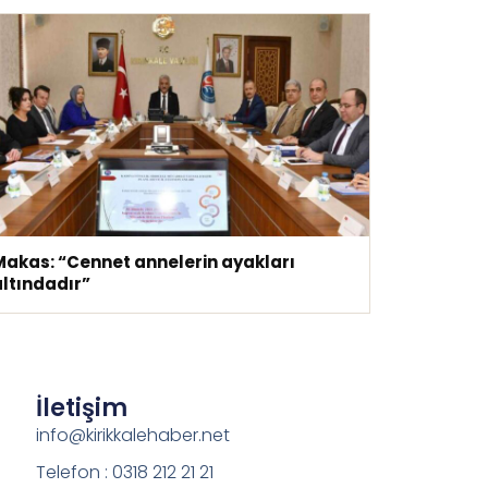
Makas: “Cennet annelerin ayakları
altındadır”
İletişim
info@kirikkalehaber.net
Telefon : 0318 212 21 21