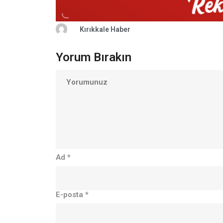
Kırıkkale Haber
Yorum Bırakın
Ad
*
E-posta
*