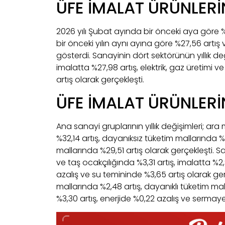
ÜFE İMALAT ÜRÜNLERİN
2026 yılı Şubat ayında bir önceki aya göre %2,4
bir önceki yılın aynı ayına göre %27,56 artış 
gösterdi. Sanayinin dört sektörünün yıllık değ
imalatta %27,98 artış, elektrik, gaz üretimi 
artış olarak gerçekleşti.
ÜFE İMALAT ÜRÜNLERİ
Ana sanayi gruplarının yıllık değişimleri; ara
%32,14 artış, dayanıksız tüketim mallarında %
mallarında %29,51 artış olarak gerçekleşti. S
ve taş ocakçılığında %3,31 artış, imalatta %2,
azalış ve su temininde %3,65 artış olarak ger
mallarında %2,48 artış, dayanıklı tüketim ma
%3,30 artış, enerjide %0,22 azalış ve sermaye