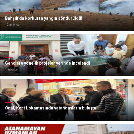
Bahşılı’da korkutan yangın söndürüldü!
12 ay önce
Gençlere yönelik projeler yerinde incelendi
1 yıl önce
Önal, Kent Lokantasında vatandaşlarla buluştu
2 yıl önce