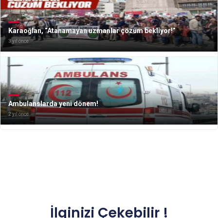
Karaoğlan, “Atanamayan uzmanlar çözüm bekliyor!”
3 yıl önce
Ambulanslarda yeni dönem!
2 yıl önce
İlginizi Çekebilir !