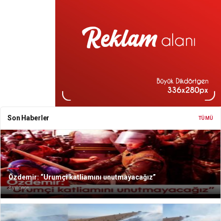
Son Haberler
TÜMÜ
Özdemir: “Urumçi katliamını unutmayacağız”
3 yıl önce